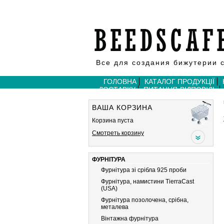
Все для создания бижутерии 
ГОЛОВНА
КАТАЛОГ ПРОДУКЦІЇ
ДОСТАВКУ
ПИТАННЯ-ВІДПОВІДЬ
ВАША КОРЗИНА
Корзина пуста
Смотреть корзину
ФУРНІТУРА
Фурнітура зі срібла 925 проби
Фурнітура, намистини TierraCast
(USA)
Фурнітура позолочена, срібна,
металева
Вiнтажна фурнiтура