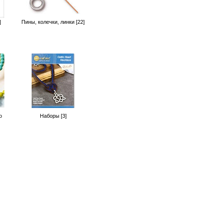
]
Пины, колечки, линки [22]
o
Наборы [3]