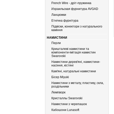
French Wire - дріт-пружинка
Израильская фурнитура AVGAD
Ланцюжки
Етнічна фурнітура
Підвіски, конектори з натурального
каміння
НАМИСТИНИ
Перли
Кришталеві намистини та
компоненти-імітація намистин
Swarovski
Намистини дерев'яні, намистини-
насіння, кістяні
Кам'яні, натуральні намистини
Бiсер Miyuki
Намистини з металу, пластику, скла,
роздільники
Лемпворк
Кристаллы Swarovski
Намистини з черепашок
Кабошони Lunasoft