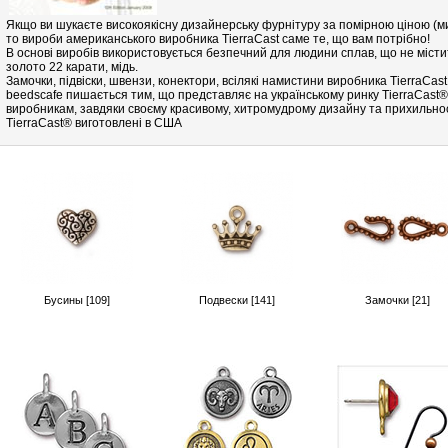
Якщо ви шукаєте високоякісну дизайнерську фурнітуру за помірною ціною (ми є
то вироби американського виробника TierraCast саме те, що вам потрібно!
В основі виробів використовується безпечний для людини сплав, що не місти
золото 22 карати, мідь.
Замочки, підвіски, швензи, конектори, всілякі намистини виробника TierraCa
beedscafe пишається тим, що представляє на українському ринку TierraCast® 
виробникам, завдяки своєму красивому, хитромудрому дизайну та прихильност
TierraCast® виготовлені в США
Бусины [109]
Подвески [141]
Замочки [21]