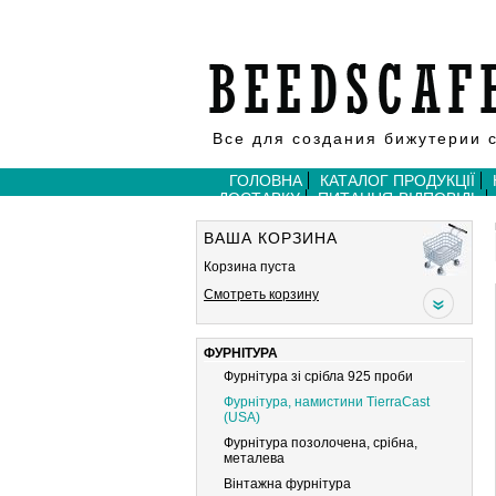
Все для создания бижутерии 
ГОЛОВНА
КАТАЛОГ ПРОДУКЦІЇ
ДОСТАВКУ
ПИТАННЯ-ВІДПОВІДЬ
ВАША КОРЗИНА
Корзина пуста
Смотреть корзину
ФУРНІТУРА
Фурнітура зі срібла 925 проби
Фурнітура, намистини TierraCast
(USA)
Фурнітура позолочена, срібна,
металева
Вiнтажна фурнiтура