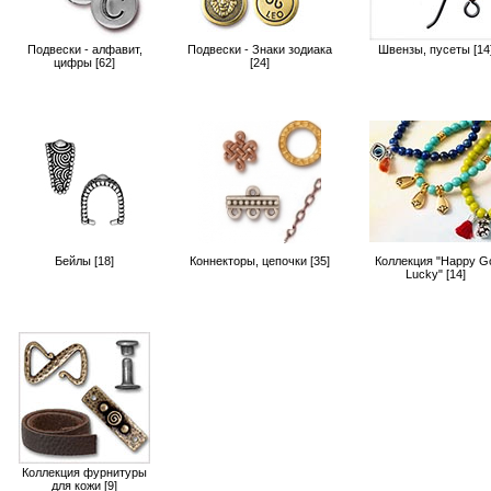
Подвеcки - алфавит,
Подвески - Знаки зодиака
Швензы, пусеты [14
цифры [62]
[24]
Бейлы [18]
Коннекторы, цепочки [35]
Коллекция "Happy G
Lucky" [14]
Коллекция фурнитуры
для кожи [9]