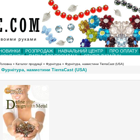
своими руками
НОВИНКИ
РОЗПРОДАЖ
НАВЧАЛЬНИЙ ЦЕНТР
ПРО ОПЛАТУ
КОНТАКТИ
ПАПКА ДЛЯ ПОСИЛАНЬ
СТУДІЯ ДИЗАЙНУ
Головна
»
Каталог продукції
»
Фурнітура
»
Фурнітура, намистини TierraCast (USA)
Фурнітура, намистини TierraCast (USA)