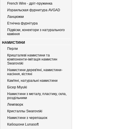
French Wire - дріт-пружинка
Израильская фурнитура AVGAD
Ланцюжки
Етнічна фурнітура
Підвіски, конектори з натурального
каміння
НАМИСТИНИ
Перли
Кришталеві намистини та
компоненти-імітація намистин
Swarovski
Намистини дерев'яні, намистини-
насіння, кістяні
Кам'яні, натуральні намистини
Бiсер Miyuki
Намистини з металу, пластику, скла,
роздільники
Лемпворк
Кристаллы Swarovski
Намистини з черепашок
Кабошони Lunasoft