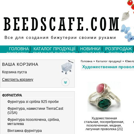
Все для создания бижутерии своими руками
ГОЛОВНА
КАТАЛОГ ПРОДУКЦІЇ
НОВИНКИ
РОЗПРОДАЖ
ДОСТАВКУ
ПИТАННЯ-ВІДПОВІДЬ
КОНТАКТИ
ПАПКА ДЛЯ
Головна
»
Каталог продукції
»
Ювелі
ВАША КОРЗИНА
Художественная прово
Корзина пуста
Смотреть корзину
ФУРНІТУРА
Фурнітура зі срібла 925 проби
Фурнітура, намистини TierraCast
(USA)
Художественная
Фурнітура позолочена, срібна,
стальная, посеребренная,
металева
позолоченная, медная,
латунная проволока [21]
Вiнтажна фурнiтура