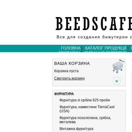
Все для создания бижутерии 
ГОЛОВНА
КАТАЛОГ ПРОДУКЦІЇ
ДОСТАВКУ
ПИТАННЯ-ВІДПОВІДЬ
ВАША КОРЗИНА
Корзина пуста
Смотреть корзину
ФУРНІТУРА
Фурнітура зі срібла 925 проби
Фурнітура, намистини TierraCast
(USA)
Фурнітура позолочена, срібна,
металева
Вiнтажна фурнiтура