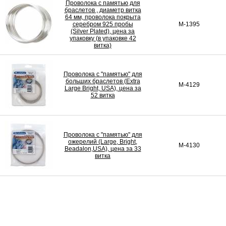
Проволока с памятью для
браслетов , диаметр витка
64 мм, проволока покрыта
серебром 925 пробы
M-1395
(Silver Plated), цена за
упаковку (в упаковке 42
витка)
Проволока с "памятью" для
больших браслетов (Extra
M-4129
Large Bright, USA), цена за
52 витка
Проволока с "памятью" для
ожерелий (Large, Bright,
M-4130
Beadalon,USA), цена за 33
витка