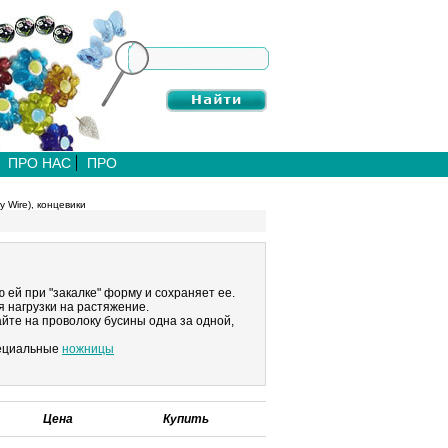
ПРО НАС
ПРО
 Wire), концевики
 ей при "закалке" форму и сохраняет ее.
 нагрузки на растяжение.
йте на проволоку бусины одна за одной,
пециальные
ножницы
Цена
Купить