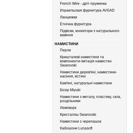
French Wire - дріт-пружинка
Израильская фурнитура AVGAD
Ланцюжки
Етнічна фурнітура
Підвіски, конектори з натурального
каміння
НАМИСТИНИ
Перли
Кришталеві намистини та
компоненти-імітація намистин
Swarovski
Намистини дерев'яні, намистини-
насіння, кістяні
Кам'яні, натуральні намистини
Бiсер Miyuki
Намистини з металу, пластику, скла,
роздільники
Лемпворк
Кристаллы Swarovski
Намистини з черепашок
Кабошони Lunasoft