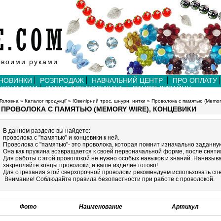
своими руками
НОВИНКИ
РОЗПРОДАЖ
НАВЧАЛЬНИЙ ЦЕНТР
ПРО ОПЛАТУ
КОНТАКТИ
ПАПКА ДЛЯ ПОСИЛАНЬ
СТУДІЯ ДИЗАЙНУ
Головна
»
Каталог продукції
»
Ювелірний трос, шнури, нитки
»
Проволока с памятью (Memory
ПРОВОЛОКА С ПАМЯТЬЮ (MEMORY WIRE), КОНЦЕВИКИ
В данном разделе вы найдете:
проволока с "памятью" и концевики к ней.
Проволока с "памятью"- это проволока, которая помнит изначально заданную
Она как пружина возвращается к своей первоначальной форме, после снятия
Для работы с этой проволокой не нужно особых навыков и знаний. Нанизыва
закрепляйте концы проволоки, и ваше изделие готово!
Для отрезания этой сверхпрочной проволоки рекомендуем использовать с
Внимание! Соблюдайте правила безопастности при работе с проволокой.
Фото
Наименование
Артикул