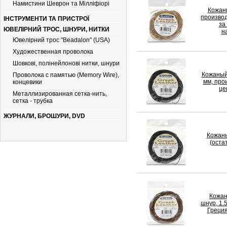
Намистини Шеврон та Мілліфіорі
Кожаны
производ
ІНСТРУМЕНТИ ТА ПРИСТРОЇ
за
ЮВЕЛІРНИЙ ТРОС, ШНУРИ, НИТКИ
н
Ювелірний трос "Beadalon" (USA)
Художественная проволока
Шовкові, полінейлонові нитки, шнури
Кожаный
Проволока с памятью (Memory Wire),
мм, про
концевики
це
Металлизированная сетка-нить,
сетка - трубка
ЖУРНАЛИ, БРОШУРИ, DVD
Кожаны
(остат
Кожан
шнур, 1.
Греция