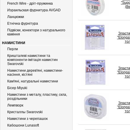
"Supp
French Wire - дріт-пружинка
(B
Израильская фурнитура AVGAD
Ланцюжки
Етнічна фурнітура
Підвіски, конектори з натурального
Эласти
каміння
"Elonga
то
НАМИСТИНИ
Перли
Кришталеві намистини та
компоненти-імітація намистин
Swarovski
Эласти
Намистини дерев'яні, намистини-
"Elonga
насіння, кістяні
то
Кам'яні, натуральні намистини
Бiсер Miyuki
Намистини з металу, пластику, скла,
роздільники
Эласти
Лемпворк
"Elonga
то
Кристаллы Swarovski
Намистини з черепашок
Кабошони Lunasoft