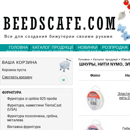
Все для создания бижутерии своими руками
ГОЛОВНА
КАТАЛОГ ПРОДУКЦІЇ
НОВИНКИ
РОЗПРОДАЖ
ДОСТАВКУ
ПИТАННЯ-ВІДПОВІДЬ
КОНТАКТИ
ПАПКА ДЛЯ
Головна
»
Каталог продукції
»
Ювелі
ВАША КОРЗИНА
ШНУРЫ, НИТИ NYMO, Э
Корзина пуста
Фото
На
Смотреть корзину
ФУРНІТУРА
Эласти
нить 0
Фурнітура зі срібла 925 проби
Фурнітура, намистини TierraCast
(USA)
Фурнітура позолочена, срібна,
металева
Вiнтажна фурнiтура
Гибк