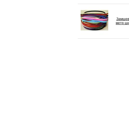
Замшев
метр ш