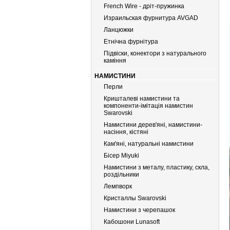
French Wire - дріт-пружинка
Израильская фурнитура AVGAD
Ланцюжки
Етнічна фурнітура
Підвіски, конектори з натурального
каміння
НАМИСТИНИ
Перли
Кришталеві намистини та
компоненти-імітація намистин
Swarovski
Намистини дерев'яні, намистини-
насіння, кістяні
Кам'яні, натуральні намистини
Бiсер Miyuki
Намистини з металу, пластику, скла,
роздільники
Лемпворк
Кристаллы Swarovski
Намистини з черепашок
Кабошони Lunasoft