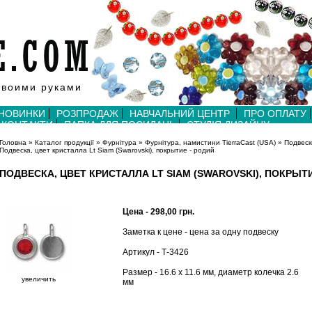
своими руками
НОВИНКИ
РОЗПРОДАЖ
НАВЧАЛЬНИЙ ЦЕНТР
ПРО ОПЛАТУ
КОНТАКТИ
ПАПКА ДЛЯ ПОСИЛАНЬ
СТУДІЯ ДИЗАЙНУ
Головна
»
Каталог продукції
»
Фурнітура
»
Фурнітура, намистини TierraCast (USA)
»
Подвеск
Подвеска, цвет кристалла Lt Siam (Swarovski), покрытие - родий
ПОДВЕСКА, ЦВЕТ КРИСТАЛЛА LT SIAM (SWAROVSKI), ПОКРЫТИ
Цена - 298,00 грн.
Заметка к цене - цена за одну подвеску
Артикул - Т-3426
Размер - 16.6 х 11.6 мм, диаметр колечка 2.6
увеличить
мм