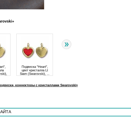
rovski»
rt",
Подвеска "Heart",
Подвеска, цвет
Подвеска, цвет
лла
цвет кристалла Lt
кристалла
кристалла Topa
ski),
Siam (Swarovski), ...
Aquamarine
(Swarovski),
Цена
289,00 грн.
(Swarovski), ...
покрытие ...
грн.
Цена
298,00 грн.
Цена
298,00 грн
одвески, коннекторы с кристаллами Swarovski»
САЙТА