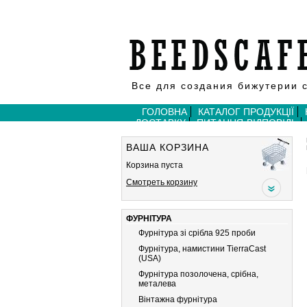
Все для создания бижутерии 
ГОЛОВНА
КАТАЛОГ ПРОДУКЦІЇ
ДОСТАВКУ
ПИТАННЯ-ВІДПОВІДЬ
ВАША КОРЗИНА
Корзина пуста
Смотреть корзину
ФУРНІТУРА
Фурнітура зі срібла 925 проби
Фурнітура, намистини TierraCast
(USA)
Фурнітура позолочена, срібна,
металева
Вiнтажна фурнiтура